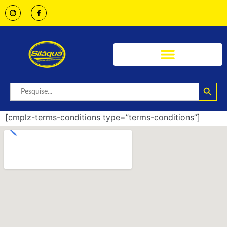
Searc
Search
for:
[cmplz-terms-conditions type=”terms-conditions”]