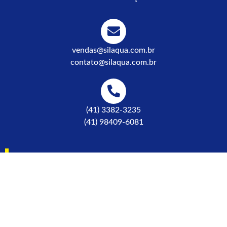
vendas@silaqua.com.br
contato@silaqua.com.br
(41) 3382-3235
(41) 98409-6081
R. Alfredo Pinto, 815 - Afonso
Pena, São José dos Pinhais
© 2026 Silaqua | Todos os direitos reservados. Desenvolvido por:
Conceito Prime.