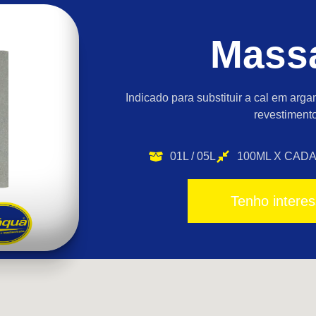
Massa
Indicado para substituir a cal em ar
revestimento
01L / 05L
100ML X CAD
Tenho intere