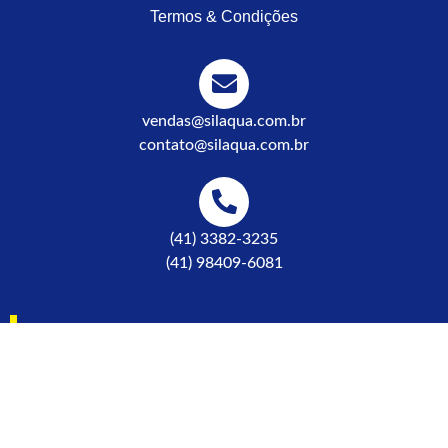
Termos & Condições
vendas@silaqua.com.br
contato@silaqua.com.br
(41) 3382-3235
(41) 98409-6081
R. Alfredo Pinto, 815 - Afonso
Pena, São José dos Pinhais
© 2026 Silaqua | Todos os direitos reservados. Desenvolvido por: