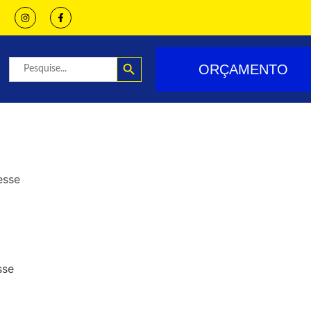
Search Button
Search
ORÇAMENTO
for:
esse
sse