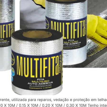
erente, utilizada para reparos, vedação e proteção em telh
,10 X 10M / 0,15 X 10M / 0,20 X 10M / 0,30 X 10M Tenho inte